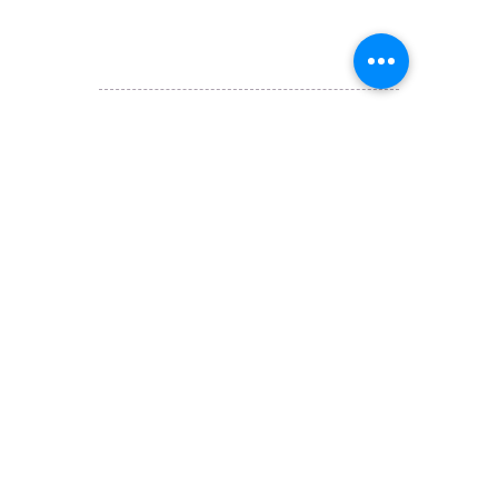
@ 囍悅薈 Smiley Gift Club
@ 著數情報 Jetso Magazine HK
We are here 24/7
​E:
likehongkong.com@gmail.com
likehongkong.org@gmail.com
WhatsApp:
(852) 6887 5925
(Offical Number)
JETSO Apps 著數情報
Apps
​囍悅薈 Smiley Gift Club
讚好香港 Like Hong Kong
扎西拉姆 ZHAXILAMU