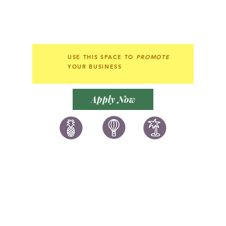
USE THIS SPACE TO
PROMOTE
YOUR BUSINESS
Apply Now
讚好香港
LIKEHONGKONG.COM