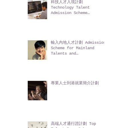
代計劃 Admission Scheme
for the Second-
Generation of Chinese
Hong Kong Permanent
Residents (ASSG)
科技人才入境計劃
Technology Talent
Admission Scheme
(TechTAS)
輸入內地人才計劃 Admission
Scheme for Mainland
Talents and
Professionals (ASMTP)
專業人士到港就業簡介計劃