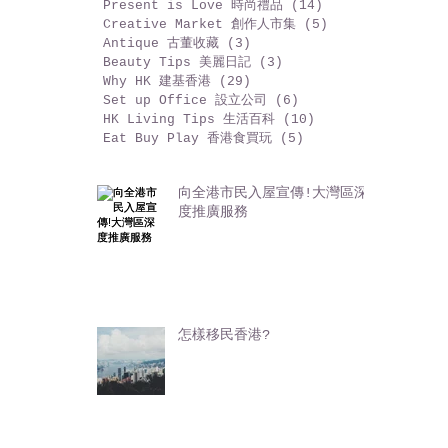
Web Site 網站運營
(2)
2 篇文章
Advertising 廣告投放
(20)
20 篇文章
China SMM 中國營銷
(9)
9 篇文章
CRM 客戶關係
(7)
7 篇文章
Digital Marketing 數碼營銷
(28)
28 篇文章
Content Marketing 內容行銷
(9)
9 篇文章
Present is Love 時尚禮品
(14)
14 篇文章
Creative Market 創作人市集
(5)
5 篇文章
Antique 古董收藏
(3)
3 篇文章
Beauty Tips 美麗日記
(3)
3 篇文章
Why HK 建基香港
(29)
29 篇文章
Set up Office 設立公司
(6)
6 篇文章
HK Living Tips 生活百科
(10)
10 篇文章
Eat Buy Play 香港食買玩
(5)
5 篇文章
向全港市民入屋宣傳!大灣區深
度推廣服務