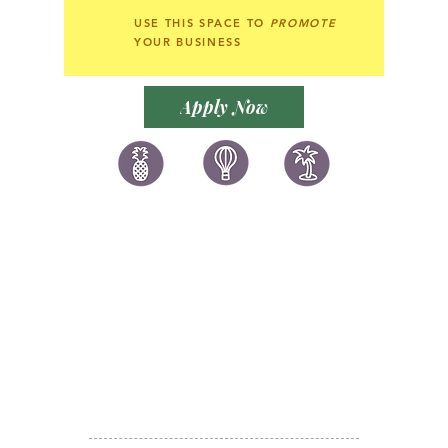
USE THIS SPACE TO
PROMOTE
YOUR BUSINESS
Apply Now
讚好香港
LIKEHONGKONG.COM
@ 囍悅薈 Smiley Gift Club
@ 著數情報 Jetso Magazine HK
We are here 24/7
​E:
likehongkong.com@gmail.com
likehongkong.org@gmail.com
WhatsApp:
(852) 6887 5925
(Offical Number)
JETSO Apps 著數情報
Apps