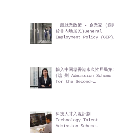
安排 Immigration
Arrangements for Non-
local Graduates (IANG)
一般就業政策 - 企業家 (適用
於非內地居民)General
Employment Policy (GEP)
- Entrepreneurs (for
non-Mainland residents)
輸入中國籍香港永久性居民第二
代計劃 Admission Scheme
for the Second-
Generation of Chinese
Hong Kong Permanent
Residents (ASSG)
科技人才入境計劃
Technology Talent