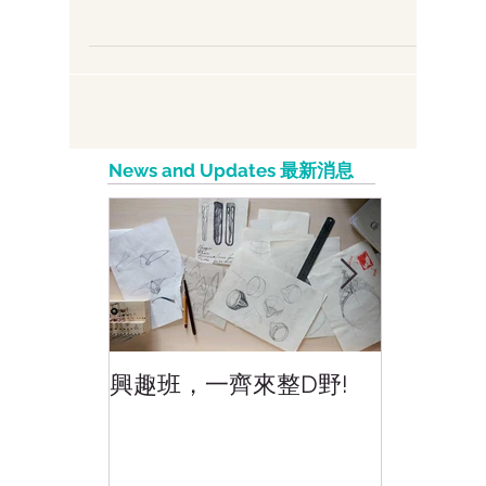
google.com youtube.com facebook.com
google.com.hk yahoo.com discuss.com.hk
wikipedia.org baidu.com...
News and Updates 最新消息
興趣班，一齊來整D野!
香港網上
好香港!