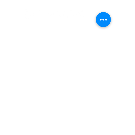
​囍悅薈 Smiley Gift Club
讚好香港 Like Hong Kong
扎西拉姆 ZHAXILAMU
著數情報 Jetso Magazine HK
付款 Payment
温馨提示：切勿向第3方付款。本站只有恆生戶口：
Likehongkong.com；切勿按入非本站發送釣魚連結！
WHATSAPP官方號
6887 5925
，只此一號，​慎防詐騙！