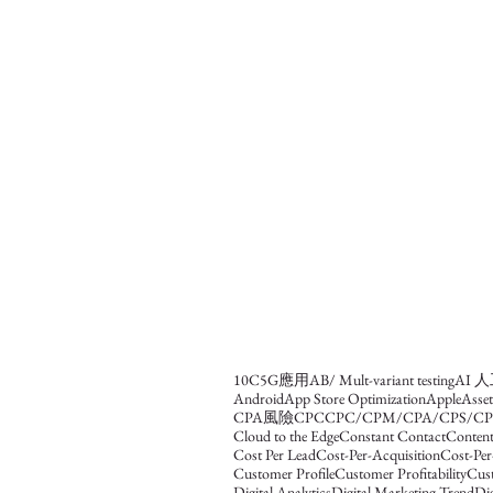
10C
5G應用
AB/ Mult-variant testing
AI 
Android
App Store Optimization
Apple
Asse
CPA風險
CPC
CPC/CPM/CPA/CPS/CP
Cloud to the Edge
Constant Contact
Content
Cost Per Lead
Cost-Per-Acquisition
Cost-Per
Customer Profile
Customer Profitability
Cus
Digital Analytics
Digital Marketing Trend
Dig