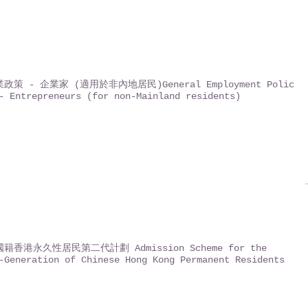
政策 - 企業家 (適用於非內地居民)General Employment Policy
- Entrepreneurs (for non-Mainland residents)
籍香港永久性居民第二代計劃 Admission Scheme for the
-Generation of Chinese Hong Kong Permanent Residents