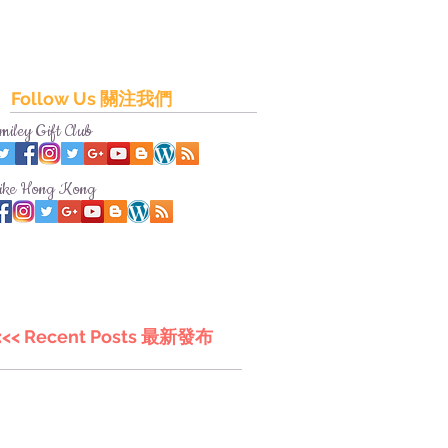
Follow Us 關注我們
miley Gift Club
ike Hong Kong
<<< Recent Posts 最新發布