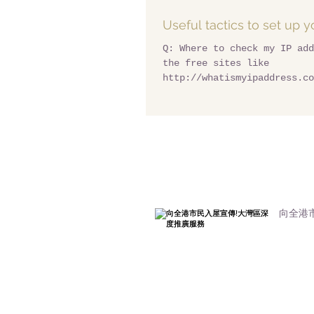
Useful tactics to set up 
Q: Where to check my IP add
the free sites like
http://whatismyipaddress.co
tools that you must know: D
GA...
向全港