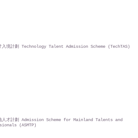
境計劃 Technology Talent Admission Scheme (TechTAS)
才計劃 Admission Scheme for Mainland Talents and
sionals (ASMTP)