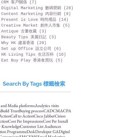
CRM 客戶關係
(7)
7 篇文章
Digital Marketing 數碼營銷
(28)
28 篇文章
Content Marketing 內容行銷
(9)
9 篇文章
Present is Love 時尚禮品
(14)
14 篇文章
Creative Market 創作人市集
(5)
5 篇文章
Antique 古董收藏
(3)
3 篇文章
Beauty Tips 美麗日記
(3)
3 篇文章
Why HK 建基香港
(29)
29 篇文章
Set up Office 設立公司
(6)
6 篇文章
HK Living Tips 生活百科
(10)
10 篇文章
Eat Buy Play 香港食買玩
(5)
5 篇文章
Search By Tags 標籤檢索
s and Media platforms
Analytics visits
n
Build Trust
Buying process
CAD
CMA
CPA
 Action
Call to Action
Cisco Jabber
Cision
ction
Cost Per Impressions
Cost Per Install
 Knowledge
Customer List Audiences
ation Programme
Desk
Developer GA
Digital
Conversions
EMC
EMS
Email Marketing