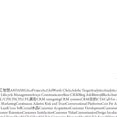
人工智慧
ASO
ASSG
AceProject
Act!
AdWords Clicks
Adobe Target
Analytics
Analytic
t Lifecycle Management
Avaya Communicator
Base CRM
Bing Ads
Bitmoji
Blockchai
L/CPI
CPI
CPL
CPL廣告
CRM retargeting
CRM systems
CRM目的
CTA
Call For
 Marketing
Continuous Adative Risk and Trust
Conversational Platforms
Cost Per A
-Lead
Cross Sell
Crystal水晶
Customer Acquisition
Customer Development
Customer
tomer Retention
Customer Satisfaction
Customer Value
Customization
Design Incub
ital Twins
DoubleClick
DoubleClick Campaign Manager
DoubleClick Search
Drive 