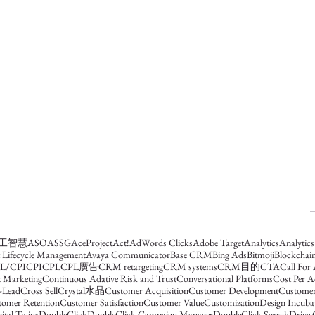
人工智慧
ASO
ASSG
AceProject
Act!
AdWords Clicks
Adobe Target
Analytics
Analytic
t Lifecycle Management
Avaya Communicator
Base CRM
Bing Ads
Bitmoji
Blockchai
L/CPI
CPI
CPL
CPL廣告
CRM retargeting
CRM systems
CRM目的
CTA
Call For
 Marketing
Continuous Adative Risk and Trust
Conversational Platforms
Cost Per A
-Lead
Cross Sell
Crystal水晶
Customer Acquisition
Customer Development
Customer
tomer Retention
Customer Satisfaction
Customer Value
Customization
Design Incub
ital Twins
DoubleClick
DoubleClick Campaign Manager
DoubleClick Search
Drive 