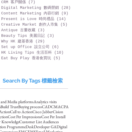
CRM 客戶關係
(7)
7 篇文章
Digital Marketing 數碼營銷
(28)
28 篇文章
Content Marketing 內容行銷
(9)
9 篇文章
Present is Love 時尚禮品
(14)
14 篇文章
Creative Market 創作人市集
(5)
5 篇文章
Antique 古董收藏
(3)
3 篇文章
Beauty Tips 美麗日記
(3)
3 篇文章
Why HK 建基香港
(29)
29 篇文章
Set up Office 設立公司
(6)
6 篇文章
HK Living Tips 生活百科
(10)
10 篇文章
Eat Buy Play 香港食買玩
(5)
5 篇文章
Search By Tags 標籤檢索
s and Media platforms
Analytics visits
n
Build Trust
Buying process
CAD
CMA
CPA
 Action
Call to Action
Cisco Jabber
Cision
ction
Cost Per Impressions
Cost Per Install
 Knowledge
Customer List Audiences
ation Programme
Desk
Developer GA
Digital
Conversions
EMC
EMS
Email Marketing