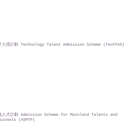
境計劃 Technology Talent Admission Scheme (TechTAS)
才計劃 Admission Scheme for Mainland Talents and
sionals (ASMTP)