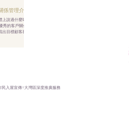
 客戶關係管理介紹
體上說過什麼嗎?
優秀的客戶關係
找出目標顧客群，
社交媒體投資回報
人際關係對話和信
市民入屋宣傳!大灣區深度推廣服務