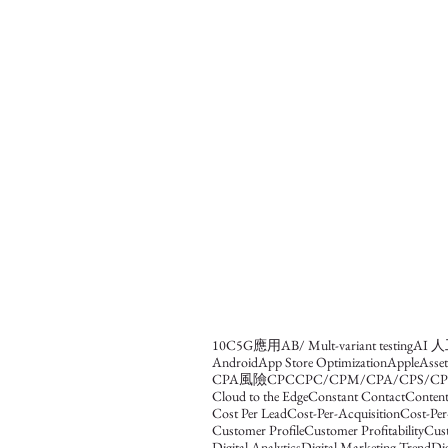
10C
5G應用
AB/ Mult-variant testing
AI 
Android
App Store Optimization
Apple
Asse
CPA風險
CPC
CPC/CPM/CPA/CPS/CP
Cloud to the Edge
Constant Contact
Content
Cost Per Lead
Cost-Per-Acquisition
Cost-Per
Customer Profile
Customer Profitability
Cus
Digital Analytics
Digital Marketing Trend
Dig