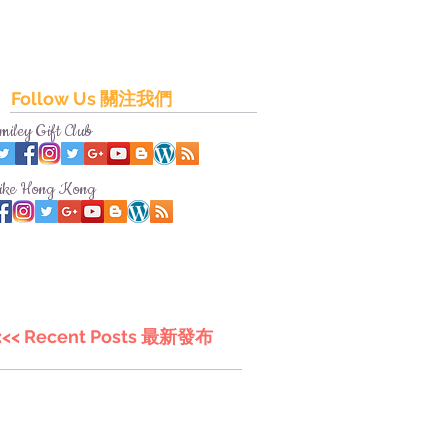
Follow Us 關注我們
miley Gift Club
ike Hong Kong
<<< Recent Posts 最新發布