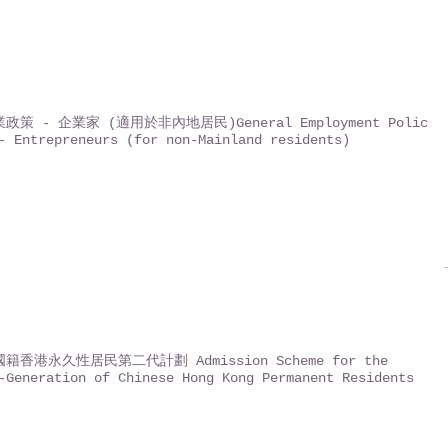
政策 - 企業家 (適用於非內地居民)General Employment Policy
- Entrepreneurs (for non-Mainland residents)
籍香港永久性居民第二代計劃 Admission Scheme for the
-Generation of Chinese Hong Kong Permanent Residents