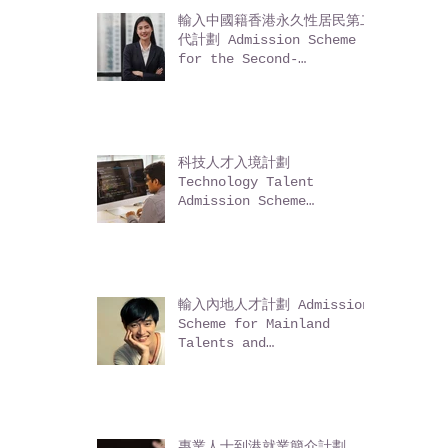
non-Mainland residents)
輸入中國籍香港永久性居民第二
代計劃 Admission Scheme
for the Second-
Generation of Chinese
Hong Kong Permanent
Residents (ASSG)
科技人才入境計劃
Technology Talent
Admission Scheme
(TechTAS)
輸入內地人才計劃 Admission
Scheme for Mainland
Talents and
Professionals (ASMTP)