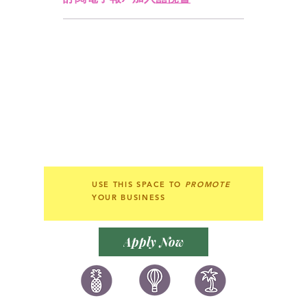
Subscription/Join Members
訂閱電子報/ 加入
囍悅薈
USE THIS SPACE TO
PROMOTE
YOUR BUSINESS
Apply Now