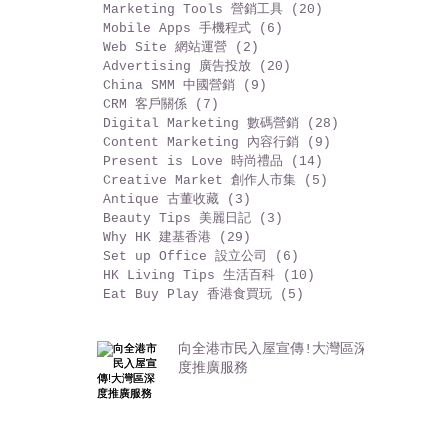
Social Media 社交媒體
(29)
29 篇文章
Selling Points 福袋開倉
(13)
13 篇文章
Promotions 推廣活動
(5)
5 篇文章
Marketing Tools 營銷工具
(20)
20 篇文章
Mobile Apps 手機程式
(6)
6 篇文章
Web Site 網站運營
(2)
2 篇文章
Advertising 廣告投放
(20)
20 篇文章
China SMM 中國營銷
(9)
9 篇文章
CRM 客戶關係
(7)
7 篇文章
Digital Marketing 數碼營銷
(28)
28 篇文章
Content Marketing 內容行銷
(9)
9 篇文章
Present is Love 時尚禮品
(14)
14 篇文章
Creative Market 創作人市集
(5)
5 篇文章
Antique 古董收藏
(3)
3 篇文章
Beauty Tips 美麗日記
(3)
3 篇文章
Why HK 建基香港
(29)
29 篇文章
Set up Office 設立公司
(6)
6 篇文章
HK Living Tips 生活百科
(10)
10 篇文章
Eat Buy Play 香港食買玩
(5)
5 篇文章
向全港市民入屋宣傳!大灣區深
度推廣服務