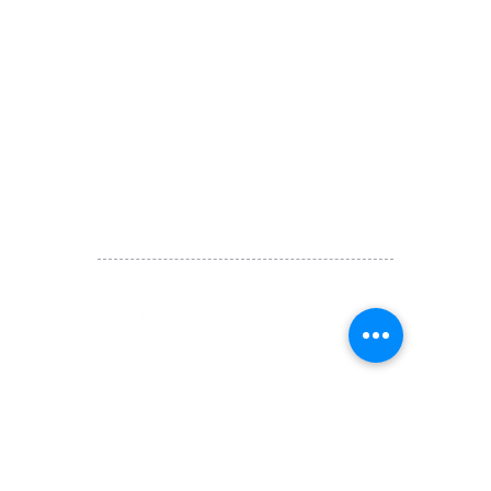
讚好香港
LIKEHONGKONG.COM
@ 囍悅薈 Smiley Gift Club
@ 著數情報 Jetso Magazine HK
We are here 24/7
​E:
likehongkong.com@gmail.com
likehongkong.org@gmail.com
WhatsApp:
(852) 6887 5925
(Offical Number)
JETSO Apps 著數情報
Apps
​囍悅薈 Smiley Gift Club
讚好香港 Like Hong Kong