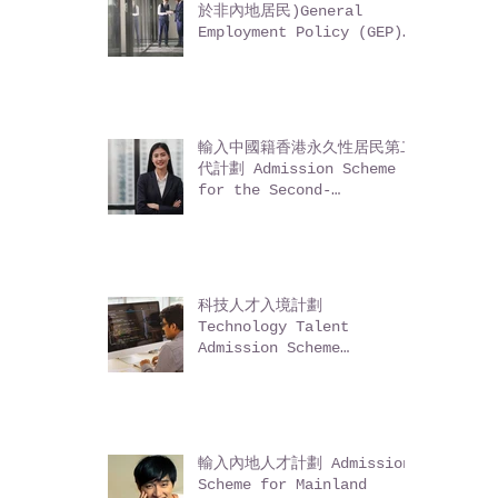
一般就業政策 - 企業家 (適用
於非內地居民)General
Employment Policy (GEP)
- Entrepreneurs (for
non-Mainland residents)
輸入中國籍香港永久性居民第二
代計劃 Admission Scheme
for the Second-
Generation of Chinese
Hong Kong Permanent
Residents (ASSG)
科技人才入境計劃
Technology Talent
Admission Scheme
(TechTAS)