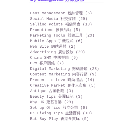
Archive 昔日文章
By Categories 分類檢索
Fans Management 粉絲管理
(6)
6 篇文章
Social Media 社交媒體
(29)
29 篇文章
Selling Points 福袋開倉
(13)
13 篇文章
Promotions 推廣活動
(5)
5 篇文章
Marketing Tools 營銷工具
(20)
20 篇文章
Mobile Apps 手機程式
(6)
6 篇文章
Web Site 網站運營
(2)
2 篇文章
Advertising 廣告投放
(20)
20 篇文章
China SMM 中國營銷
(9)
9 篇文章
CRM 客戶關係
(7)
7 篇文章
Digital Marketing 數碼營銷
(28)
28 篇文章
Content Marketing 內容行銷
(9)
9 篇文章
Present is Love 時尚禮品
(14)
14 篇文章
Creative Market 創作人市集
(5)
5 篇文章
Antique 古董收藏
(3)
3 篇文章
Beauty Tips 美麗日記
(3)
3 篇文章
Why HK 建基香港
(29)
29 篇文章
Set up Office 設立公司
(6)
6 篇文章
HK Living Tips 生活百科
(10)
10 篇文章