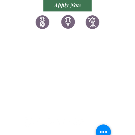
YOUR BUSINESS
Apply Now
讚好香港
LIKEHONGKONG.COM
@ 囍悅薈 Smiley Gift Club
@ 著數情報 Jetso Magazine HK
We are here 24/7
​E:
likehongkong.com@gmail.com
likehongkong.org@gmail.com
WhatsApp:
(852) 6887 5925
(Offical Number)
JETSO Apps 著數情報
Apps
​囍悅薈 Smiley Gift Club