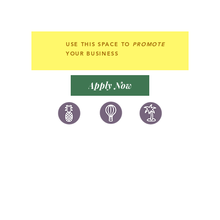
USE THIS SPACE TO
PROMOTE
YOUR BUSINESS
Apply Now
讚好香港
LIKEHONGKONG.COM
@ 囍悅薈 Smiley Gift Club
@ 著數情報 Jetso Magazine HK
We are here 24/7
​E:
likehongkong.com@gmail.com
likehongkong.org@gmail.com