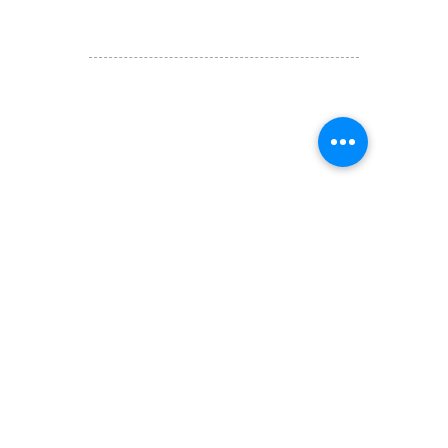
WhatsApp:
(852) 6887 5925
(Offical Number)
JETSO Apps 著數情報
Apps
​囍悅薈 Smiley Gift Club
讚好香港 Like Hong Kong
扎西拉姆 ZHAXILAMU
著數情報 Jetso Magazine HK
付款 Payment